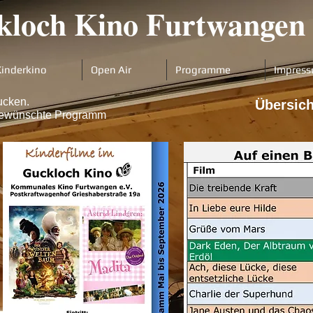
loch Kino Furtwangen 
Kinderkino
Open Air
Programme
Impres
ucken.
Übersic
s gewünschte Programm