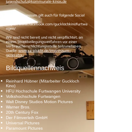
jugendschutz@kommunale-kinos.de
Dieses Impressum gilt auch für folgende Social
Media Profile
https://www.facebook.com/gucklochkinofurtwa
ngen/
Wir sind nicht bereit und nicht verpflichtet, an
einem Streitbeilegungsverfahren vor einer
Verbraucherschlichtungsstelle teilzunehmen.
Quelle:
www.ra-plutte.de/impressum-
generator/
Bildquellennachweis
Reinhard Hübner
(Mitarbeiter Guckloch
Kino)
HFU Hochschule Furtwangen University
Volkshochschule Furtwangen
Walt Disney Studios Motion Pictures
Warner Bros.
20th Century Fox
Der Filmverleih GmbH
Universal Pictures
Paramount Pictures