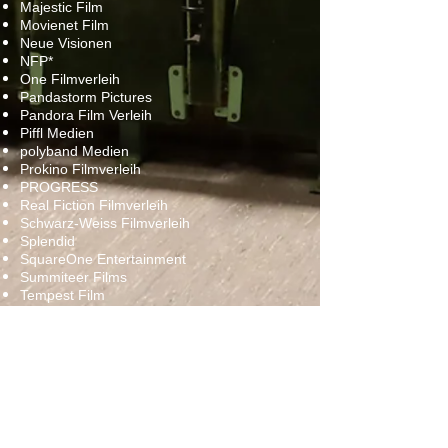
Majestic Film
Movienet Film
Neue Visionen
NFP*
One Filmverleih
Pandastorm Pictures
Pandora Film Verleih
Piffl Medien
polyband Medien
Prokino Filmverleih
PROGRESS
Real Fiction Filmverleih
Schwarz-Weiss Filmverleih
Splendid
SquareOne Entertainment
Summiteer Films
Tempest Film
Tiberius Film
W-film
Weltkino Filmverleih
Wild Bunch
X-Verleih
Zorro Film
Reservierungshotline (Anrufbeantworter)
07723/9198885