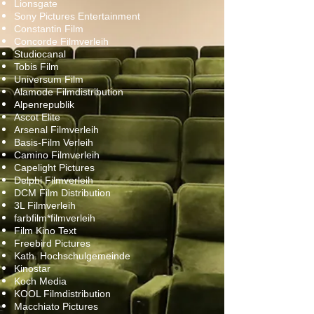
Lionsgate
Sony Pictures Entertainment
Constantin Film
Concorde Filmverleih
Studiocanal
Tobis Film
Universum Film
Alamode Filmdistribution
Alpenrepublik
Ascot Elite
Arsenal Filmverleih
Basis-Film Verleih
Camino Filmverleih
Capelight Pictures
Delphi Filmverleih
DCM Film Distribution
3L Filmverleih
farbfilm*filmverleih
Film Kino Text
Freebird Pictures
Kath. Hochschulgemeinde
Kinostar
Koch Media
KOOL Filmdistribution
Macchiato Pictures