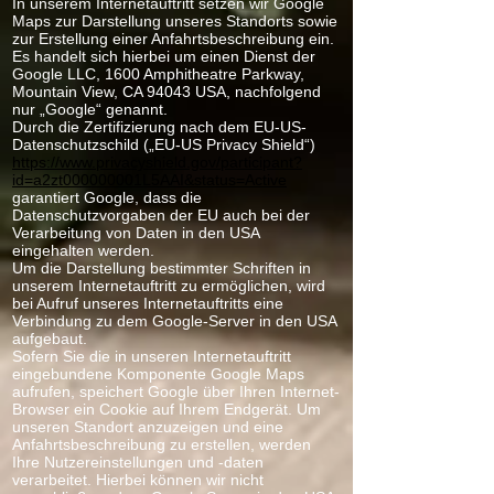
In unserem Internetauftritt setzen wir Google
Maps zur Darstellung unseres Standorts sowie
zur Erstellung einer Anfahrtsbeschreibung ein.
Es handelt sich hierbei um einen Dienst der
Google LLC, 1600 Amphitheatre Parkway,
Mountain View, CA 94043 USA, nachfolgend
nur „Google“ genannt.
Durch die Zertifizierung nach dem EU-US-
Datenschutzschild („EU-US Privacy Shield“)
https://www.privacyshield.gov/participant?
id=a2zt000000001L5AAI&status=Active
garantiert Google, dass die
Datenschutzvorgaben der EU auch bei der
Verarbeitung von Daten in den USA
eingehalten werden.
Um die Darstellung bestimmter Schriften in
unserem Internetauftritt zu ermöglichen, wird
bei Aufruf unseres Internetauftritts eine
Verbindung zu dem Google-Server in den USA
aufgebaut.
Sofern Sie die in unseren Internetauftritt
eingebundene Komponente Google Maps
aufrufen, speichert Google über Ihren Internet-
Browser ein Cookie auf Ihrem Endgerät. Um
unseren Standort anzuzeigen und eine
Anfahrtsbeschreibung zu erstellen, werden
Ihre Nutzereinstellungen und -daten
verarbeitet. Hierbei können wir nicht