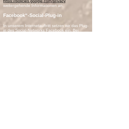
https://policies.google.com/privacy
weitergehende Informationen an.
Facebook“-Social-Plug-in
In unserem Internetauftritt setzen wir das Plug-
in des Social-Networks Facebook ein. Bei
Facebook handelt es sich um einen
Internetservice der facebook Inc., 1601 S.
California Ave, Palo Alto, CA 94304, USA. In
der EU wird dieser Service wiederum von der
Facebook Ireland Limited, 4 Grand Canal
Square, Dublin 2, Irland, betrieben,
nachfolgend beide nur „Facebook“ genannt.
Durch die Zertifizierung nach dem EU-US-
Datenschutzschild („EU-US Privacy Shield“)
https://www.privacyshield.gov/participant?
id=a2zt0000000GnywAAC&status=Active
garantiert Facebook, dass die
Datenschutzvorgaben der EU auch bei der
Verarbeitung von Daten in den USA
eingehalten werden.
Rechtsgrundlage ist Art. 6 Abs. 1 lit. f) DSGVO.
Unser berechtigtes Interesse liegt in der
Qualitätsverbesserung unseres
Internetauftritts.
Weitergehende Informationen über die
möglichen Plug-ins sowie über deren jeweilige