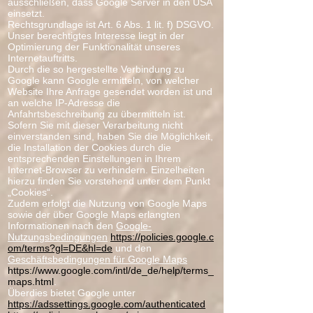
ausschließen, dass Google Server in den USA
einsetzt.
Rechtsgrundlage ist Art. 6 Abs. 1 lit. f) DSGVO.
Unser berechtigtes Interesse liegt in der
Optimierung der Funktionalität unseres
Internetauftritts.
Durch die so hergestellte Verbindung zu
Google kann Google ermitteln, von welcher
Website Ihre Anfrage gesendet worden ist und
an welche IP-Adresse die
Anfahrtsbeschreibung zu übermitteln ist.
Sofern Sie mit dieser Verarbeitung nicht
einverstanden sind, haben Sie die Möglichkeit,
die Installation der Cookies durch die
entsprechenden Einstellungen in Ihrem
Internet-Browser zu verhindern. Einzelheiten
hierzu finden Sie vorstehend unter dem Punkt
„Cookies“.
Zudem erfolgt die Nutzung von Google Maps
sowie der über Google Maps erlangten
Informationen nach den
Google-
Nutzungsbedingungen
https://policies.google.c
om/terms?gl=DE&hl=de
und den
Geschäftsbedingungen für Google Maps
https://www.google.com/intl/de_de/help/terms_
maps.html
.
Überdies bietet Google unter
https://adssettings.google.com/authenticated