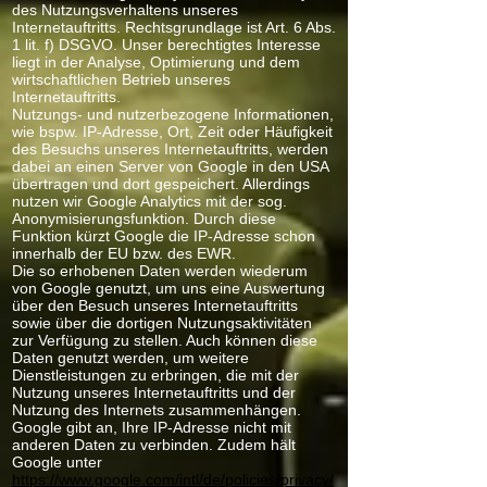
des Nutzungsverhaltens unseres
Internetauftritts. Rechtsgrundlage ist Art. 6 Abs.
1 lit. f) DSGVO. Unser berechtigtes Interesse
liegt in der Analyse, Optimierung und dem
wirtschaftlichen Betrieb unseres
Internetauftritts.
Nutzungs- und nutzerbezogene Informationen,
wie bspw. IP-Adresse, Ort, Zeit oder Häufigkeit
des Besuchs unseres Internetauftritts, werden
dabei an einen Server von Google in den USA
übertragen und dort gespeichert. Allerdings
nutzen wir Google Analytics mit der sog.
Anonymisierungsfunktion. Durch diese
Funktion kürzt Google die IP-Adresse schon
innerhalb der EU bzw. des EWR.
Die so erhobenen Daten werden wiederum
von Google genutzt, um uns eine Auswertung
über den Besuch unseres Internetauftritts
sowie über die dortigen Nutzungsaktivitäten
zur Verfügung zu stellen. Auch können diese
Daten genutzt werden, um weitere
Dienstleistungen zu erbringen, die mit der
Nutzung unseres Internetauftritts und der
Nutzung des Internets zusammenhängen.
Google gibt an, Ihre IP-Adresse nicht mit
anderen Daten zu verbinden. Zudem hält
Google unter
https://www.google.com/intl/de/policies/privacy/