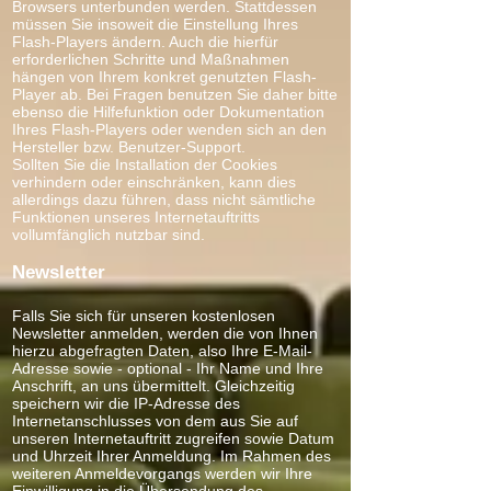
Browsers unterbunden werden. Stattdessen
müssen Sie insoweit die Einstellung Ihres
Flash-Players ändern. Auch die hierfür
erforderlichen Schritte und Maßnahmen
hängen von Ihrem konkret genutzten Flash-
Player ab. Bei Fragen benutzen Sie daher bitte
ebenso die Hilfefunktion oder Dokumentation
Ihres Flash-Players oder wenden sich an den
Hersteller bzw. Benutzer-Support.
Sollten Sie die Installation der Cookies
verhindern oder einschränken, kann dies
allerdings dazu führen, dass nicht sämtliche
Funktionen unseres Internetauftritts
vollumfänglich nutzbar sind.
Newsletter
Falls Sie sich für unseren kostenlosen
Newsletter anmelden, werden die von Ihnen
hierzu abgefragten Daten, also Ihre E-Mail-
Adresse sowie - optional - Ihr Name und Ihre
Anschrift, an uns übermittelt. Gleichzeitig
speichern wir die IP-Adresse des
Internetanschlusses von dem aus Sie auf
unseren Internetauftritt zugreifen sowie Datum
und Uhrzeit Ihrer Anmeldung. Im Rahmen des
weiteren Anmeldevorgangs werden wir Ihre