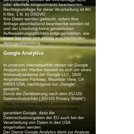
oder allenfalls eingeschränkt beantworten.
Rechtsgrundlage für diese Verarbeitung ist Art.
6 Abs. 1 lit. b) DSGVO.
Ihre Daten werden gelöscht, sofern Ihre
Anfrage abschließend beantwortet worden ist
und der Löschung keine gesetzlichen
Aufbewahrungspflichten entgegenstehen, wie
bspw. bei einer sich etwaig anschließenden
Vertragsabwicklung.
Google Analytics
In unserem Internetauftritt setzen wir Google
Analytics ein. Hierbei handelt es sich um einen
Webanalysedienst der Google LLC, 1600
Amphitheatre Parkway, Mountain View, CA
94043 USA, nachfolgend nur „Google“
genannt.
Durch die Zertifizierung nach dem EU-US-
Datenschutzschild („EU-US Privacy Shield“)
https://www.privacyshield.gov/participant?
id=a2zt000000001L5AAI&status=Active
garantiert Google, dass die
Datenschutzvorgaben der EU auch bei der
Verarbeitung von Daten in den USA
eingehalten werden.
Der Dienst Google Analytics dient zur Analyse